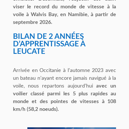
viser
le
record
du
monde
de
vitesse
à
la
voile
à
Walvis
Bay,
en
Namibie,
à
partir
de
septembre
2026.
BILAN DE 2 ANNÉES
D’APPRENTISSAGE À
LEUCATE
Arrivée en Occitanie à lʼautomne 2023 avec
un bateau nʼayant encore jamais navigué à la
voile, nous repartons aujourdʼhui
avec
un
voilier
classé
parmi
les
5
plus
rapides
au
monde
et
des
pointes
de
vitesses
à
108
km/h
(58,2
noeuds).