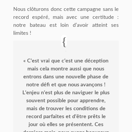
Nous clôturons donc cette campagne sans le
record espéré, mais avec une certitude :
notre bateau est loin d’avoir atteint ses
limites !
«
Cʼest
vrai
que
cʼest
une
déception
mais
cela
montre
aussi
que
nous
entrons
dans
une
nouvelle
phase
de
notre
défi
et
que
nous
avançons
!
Lʼenjeu
nʼest
plus
de
naviguer
le
plus
souvent
possible
pour
apprendre,
mais
de
trouver
les
conditions
de
record
parfaites
et
dʼêtre
prêts
le
jour
où
elles
se
présentent.
Ces