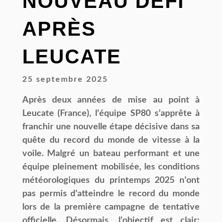
NOUVEAU DÉFI
APRÈS
LEUCATE
25 septembre 2025
Après
deux
années
de
mise
au
point
à
Leucate
(France),
lʼéquipe
SP80
sʼapprête
à
franchir
une
nouvelle
étape
décisive
dans
sa
quête
du
record
du
monde
de
vitesse
à
la
voile.
Malgré
un
bateau
performant
et
une
équipe
pleinement
mobilisée,
les
conditions
météorologiques
du
printemps
2025
nʼont
pas
permis
dʼatteindre
le
record
du
monde
lors
de
la
première
campagne
de
tentative
officielle.
Désormais,
lʼobjectif
est
clair: