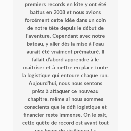
premiers
records
en
kite
y
ont
été
battus
en
2008
et
nous
avions
forcément
cette
idée
dans
un
coin
de
notre
tête
depuis
le
début
de
lʼaventure.
Cependant
avec
notre
bateau,
y
aller
dès
la
mise
à
lʼeau
aurait
été
vraiment
prématuré.
Il
fallait
dʼabord
apprendre
à
le
maîtriser
et
à
mettre
en
place
toute
la
logistique
qui
entoure
chaque
run.
Aujourdʼhui,
nous
nous
sentons
prêts
à
attaquer
ce
nouveau
chapitre,
même
si
nous
sommes
conscients
que
le
défi
logistique
et
financier
reste
immense.
On
le
sait,
cette
quête
de
record
est
avant
tout