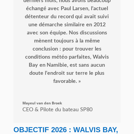
derniers
mois,
nous
avons
beaucoup
échangé
avec
Paul
Larsen,
lʼactuel
détenteur
du
record
qui
avait
suivi
une
démarche
similaire
en
2012
avec
son
équipe.
Nos
discussions
mènent
toujours
à
la
même
conclusion
:
pour
trouver
les
conditions
météo
parfaites,
Walvis
Bay
en
Namibie,
est
sans
aucun
doute
lʼendroit
sur
terre
le
plus
favorable.
»
Mayeul van den Broek
CEO & Pilote du bateau SP80
OBJECTIF 2026 : WALVIS BAY,