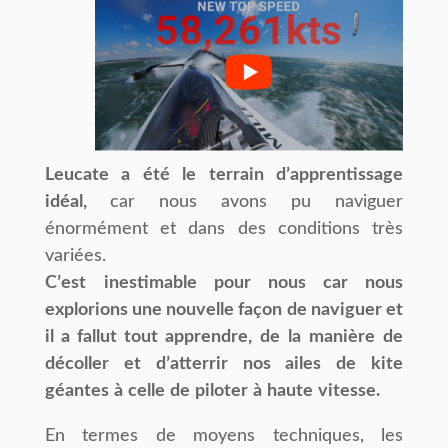
Leucate
a
été
le
terrain
dʼapprentissage
idéal,
car nous avons pu naviguer
énormément et dans des conditions très
variées.
C
ʼest
inestimable pour nous car nous
explorions une nouvelle façon de naviguer et
il a fallut tout apprendre,
de
la
manière
de
décoller
et
dʼatterrir
nos
ailes
de
kite
géantes
à
celle
de
piloter
à
haute
vitesse.
En termes de moyens techniques, les