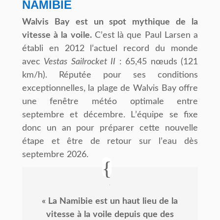
NAMIBIE
Walvis
Bay
est
un
spot
mythique
de
la
vitesse
à
la
voile.
Cʼest là que Paul Larsen a
établi en 2012 lʼactuel record du monde
avec
Vestas
Sailrocket
II
: 65,45 nœuds (121
km/h). Réputée pour ses conditions
exceptionnelles, la plage de Walvis Bay offre
une fenêtre météo optimale entre
septembre et décembre. Lʼéquipe se fixe
donc un an pour préparer cette nouvelle
étape et être de retour sur lʼeau dès
septembre 2026.
«
La
Namibie
est
un
haut
lieu
de
la
vitesse
à
la
voile
depuis
que
des